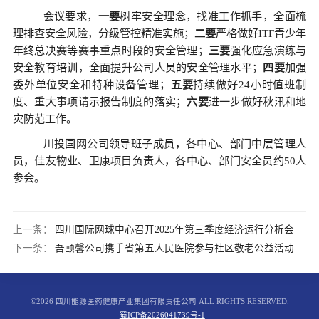
会议要求，
一要
树牢安全理念，找准工作抓手，全面梳
理排查安全风险，分级管控精准实施；
二要
严格
做好
ITF青少年
年终总决赛等赛事重点时段的安全管理；
三要
强化应急演练与
安全教育培训，全面提升公司人员的安全管理水平；
四要
加强
委外单位安全和特种设备管理；
五要
持续做好
24小时值班制
度、重大事项请示报告制度的落实；
六要
进一步做好秋汛和地
灾防范工作。
川投国网
公司领导班子成员，各中心、部门中层管理人
员，佳友物业、卫康项目负责人，各中心、部门安全员约
50人
参会。
上一条：
四川国际网球中心召开2025年第三季度经济运行分析会
下一条：
吾颐馨公司携手省第五人民医院参与社区敬老公益活动
©2026 四川能源医药健康产业集团有限责任公司 ALL RIGHTS RESERVED.
蜀ICP备2026041739号-1