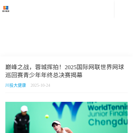

巅峰之战，蓉城挥拍！2025国际网联世界网球
巡回赛青少年年终总决赛揭幕
川投大健康
2025-10-24