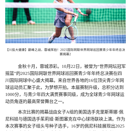
总决
【川投大健康】巅峰之战，蓉城挥拍！2025国际网联世界网球巡回赛青少年年终总决
【
赛揭幕2
金秋十月，蓉城添彩。
10月22日，被誉为“世界网坛冠军
摇篮”的2025国际网联世界网球巡回赛青少年年终总决赛在四
川国际网球中心盛大揭幕。来自世界各地的16位顶尖青少年网
球运动员汇聚于此，为梦想开拍。本届赛制升级，总积分达到
1000分，与青少年四大满贯赛事同级，成为全球青少年网球运
动员角逐的最高荣誉舞台之一。
本次比赛的揭幕战由女子
A组的美国选手克里斯蒂娜·佩
尼科娃与德国选手茱莉娅·斯图塞克在中心球场联袂上演。作为
本次赛事的女子组头号种子选手，16岁的佩尼科娃展现出2025