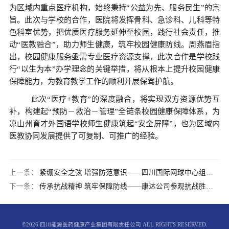
为区域内重点医疗机构，始终秉持
“公益为先、服务民生”的宗
旨。此次与学校的合作，医院将发挥骨科、急诊科、儿科等特
色科室优势，把优质医疗服务延伸至校园，践行社会责任，推
动“医教融合”，助力
师生健康，筑牢校园健康防线
。周燕眉指
出，校园健康服务亟需专业医疗资源支撑，此次合作是学校践
行
“以生为本”办学理念的关键举措，将从根本上提升校园健康
保障能力，为教育教学工作的顺利开展保驾护航。
此次“医疗+教育”的深度融合，将实现双方资源优势互
补，构建起“预防－救治－管理”全链条校园健康保障体系，为
凉山州育才外国语学校师生健康筑起“安全屏障”，也为区域内
医教协同发展提供了可复制、可推广的经验。
上一条：
紧绷安全之弦 增强防范意识——四川国际网球中心组织开展2025年消防宣传日主题活动
下一条：
传承抗战精神 筑牢保障防线——康达公司参观抗战胜利80周年专题展
©2026 四川能源医药健康产业集团有限责任公司 ALL RIGHTS RESERVED.