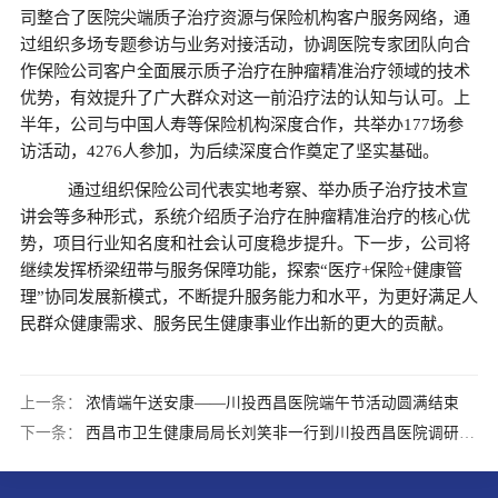
司整合了医院尖端质子治疗资源与保险机构客户服务网络，通
过组织多场专题参访与业务对接活动，协调医院专家团队向合
作保险公司客户全面展示质子治疗在肿瘤精准治疗领域的技术
优势，有效提升了广大群众对这一前沿疗法的认知与认可。
上
半年，公司与中国人寿等保险机构深度合作，共举办
177场参
访活动，4276人参加，为后续深度合作奠定了坚实基础。
通过组织保险公司代表实地考察、举办质子治疗技术宣
讲会等多种形式，系统介绍质子治疗在肿瘤精准治疗的核心优
势，项目行业知名度和社会认可度稳步提升。
下一步，公司将
继续发挥桥梁纽带与服务保障功能，探索
“医疗+保险+健康管
理”协同发展新模式，不断提升服务能力和水平，为更好满足人
民群众健康需求、服务民生健康事业作出新的更大的贡献。
上一条：
浓情端午送安康——川投西昌医院端午节活动圆满结束
下一条：
西昌市卫生健康局局长刘笑非一行到川投西昌医院调研指导工作