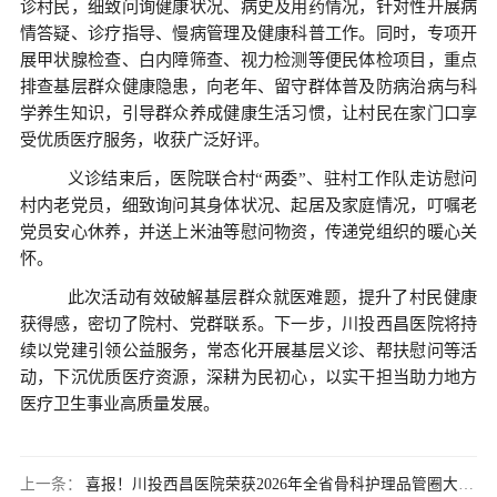
诊村民，细致问询健康状况、病史及用药情况，针对性开展病
情答疑、诊疗指导、慢病管理及健康科普工作。同时，专项开
展甲状腺检查、白内障筛查、视力检测等便民体检项目，重点
排查基层群众健康隐患，向老年、留守群体普及防病治病与科
学养生知识，引导群众养成健康生活习惯，让村民在家门口享
受优质医疗服务，收获广泛好评。
义诊结束后，医院联合
村
“两委”
、驻村工作队走访慰问
村内老党员，细致询问其身体状况、起居及家庭情况，叮嘱老
党员安心休养，并送上米油等慰问物资，传递党组织的暖心关
怀。
此次活动有效破解基层群众就医难题，提升了村民健康
获得感，密切了院村、党群联系。下一步，川投西昌医院将持
续以党建引领公益服务，常态化开展基层义诊、帮扶慰问等活
动，下沉优质医疗资源，深耕为民初心，以实干担当助力地方
医疗卫生事业高质量发展。
上一条：
喜报！川投西昌医院荣获2026年全省骨科护理品管圈大赛一等奖