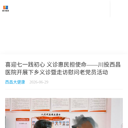

喜迎七一践初心 义诊惠民担使命——川投西昌
医院开展下乡义诊暨走访慰问老党员活动
西昌大健康
2026-06-29