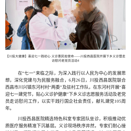
暨走
【川投大健康】喜迎七一践初心 义诊惠民担使命——川投西昌医院开展下乡义诊暨走
【
访慰问老党员活动4
在
“七一”来临之际，为深入践行以人民为中心的发展思
想，深化党建与为民服务融合，6月26日，川投西昌医院联合
西昌市川兴镇东河村
村
“两委”
及驻村工作队，在东河村开展“喜
迎七一建党节，贴心义诊护健康”下乡义诊志愿服务活动及老党
员走访慰问工作，以实干践行国企社会责任，献礼建党105周
年。
川投西昌医院精选特色科室专家团队坐诊，积极推动优
质医疗服务精准下沉基层。义诊现场秩序井然，专家们耐心接