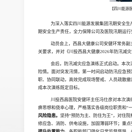
【四川能源医
为深入落实四川能源发展集团汛期安全生
期安全生产责任，全力保障公司及医院汛期运行
动员会上，西昌大健康公司安健环常务副
关要求，并对《川投西昌大健康
2026年防汛
会后，防汛减灾应急演练正式启动。本次
险情。面对突发汛情，第一时间启动防汛应急预
职、协同联动，高效完成现场警戒、人员疏散撤
成本次演练既定目标。
川投西昌医院安健环主任冯仕彦对本次演
痹思想和侥幸心理，严格落实各级岗位职责和
“
风险隐患。
坚持
“预防为主、防住为王”，对住
修应急、消防、供电设施，加固薄弱环节；重点
提升处置能力。
各职能部门强化日常监督督导，