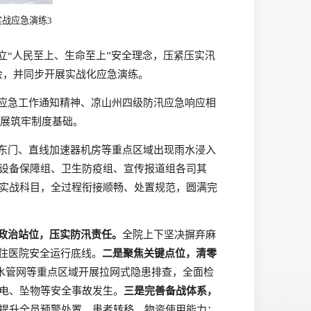
实战应急演练3
立
“人民至上、生命至上”安全理念，压紧压实汛
会，并同步开展实战化应急演练。
应急工作通知精神、凉山州四级防汛应急响应相
开展筑牢制度基础。
东门、直线加速器机房等重点区域出现雨水浸入
设备保障组、卫生防疫组、宣传报道组各司其
实战科目，全过程衔接顺畅、处置规范，圆满完
政治站位，压实防汛责任。
全院上下坚决摒弃麻
守住医院安全运行底线。
二是聚焦关键点位，清零
排水管网等重点区域开展拉网式隐患排查，全面检
电、坠物等安全事故发生。
三是完善备战体系，
提升全员预警处置、患者转移、物资使用能力；