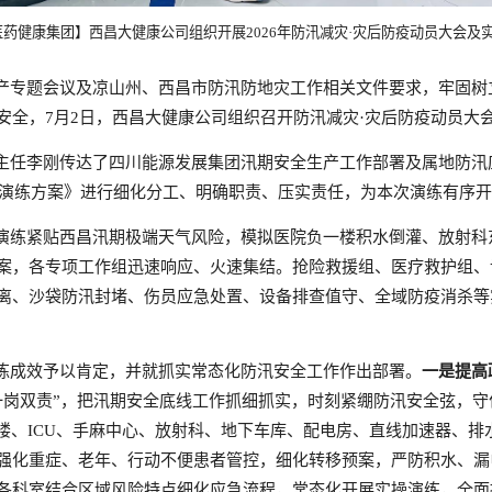
药健康集团】西昌大健康公司组织开展2026年防汛减灾·灾后防疫动员大会及
产专题会议及凉山州、西昌市防汛防地灾工作相关文件要求，牢固树
安全，7月2日，西昌大健康公司组织召开防汛减灾·灾后防疫动员大
主任李刚传达了四川能源发展集团汛期安全生产工作部署及属地防汛
减灾演练方案》进行细化分工、明确职责、压实责任，为本次演练有序
演练紧贴西昌汛期极端天气风险，模拟医院负一楼积水倒灌、放射科
案，各专项工作组迅速响应、火速集结。抢险救援组、医疗救护组、
离、沙袋防汛封堵、伤员应急处置、设备排查值守、全域防疫消杀等
练成效予以肯定，并就抓实常态化防汛安全工作作出部署。
一是提高
一岗双责”，把汛期安全底线工作抓细抓实，时刻紧绷防汛安全弦，
院楼、ICU、手麻中心、放射科、地下车库、配电房、直线加速器、
强化重症、老年、行动不便患者管控，细化转移预案，严防积水、漏
各科室结合区域风险特点细化应急流程，常态化开展实操演练，全面