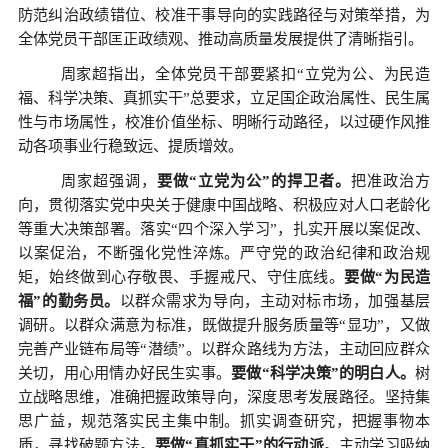
防范纠治政绩错位、校准干事导向的实践路径与对策举措，为
全体党员干部匡正政绩观、推动高质量发展提供了清晰指引。
周家超指出，全体党员干部要紧扣
“立党为公、为民造
福、科学决策、真抓实干”总要求，立足国企政治属性、民生属
性与市场属性，校准价值坐标、明晰行动路径，以过硬作风推
动各项事业行稳致远、提质增效。
周家超强调，
要做
“立党为公”的捍卫者。
把准政治方
向，贯彻落实党中央关于健康中国战略、积极应对人口老龄化
等重大决策部署。
落实
“四个深入学习”，扎实开展以案促改、
以案促治，不断强化党性淬炼。严守党的政治纪律和政治规
矩，始终做到心存敬畏、手握戒尺、守住底线。
要做
“为民造
福”的勤务员。
以群众需求为导向，主动对标市场，加强基层
调研。以群众满意为标准，既做提升服务质量等
“显功”，又做
完善产业链布局等“潜绩”。以群众路线为方法，主动回应群众
关切，用心用情办好民生实事。
要做
“科学决策”的明白人。
树
立战略思维，准确把握政策导向，深度思考发展路径。坚持集
思广益，规范落实民主集中制。抓实调查研究，把握事物本
质，寻找破题方法。
要做
“真抓实干”的行动派
。主动学习吸纳