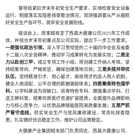
督导组紧扣岁末年初安全生产要求，实地检查安全设备
运行、制度落实及隐患排查整治情况，现场强调要从严从细抓
好安全生产各环节，筑牢安全发展防线。
座谈会上，周家超肯定了西昌大健康公司
2025年工作成
效，并结合岁末年初重点及公司实际，提出下一步工作要求。
一是强化政治引领，
深入学习贯彻党的二十届四中全会及省委
十二届八次全会精神，推动学习成果转化为发展实效；
二是全
力以赴创三甲，
成立专项工作小组，将创建工作纳入考核，坚
持结果导向、严格奖惩，确保创建落地见效；
三是多措并举优
队伍，
坚持精准引才、用心留才、高效用才的选人用人机制，
健全人岗适配、公平合理的薪酬激励体系
；四是聚焦特色强学
科，
以学科建设为突破口，培育特色专科、做强重点学科、打
造王牌科室，统筹优质医疗资源扩容提质，全面提升品牌影响
力与核心竞争力，以优质品牌赋能医院高质量发展；
五是严抓
严管守底线，
抓实安全生产与党风廉政建设，常态化排查隐
患，扎实做好信访稳定工作，维护公司运营稳定。
大健康产业集团相关部门负责同志、西昌大健康公司、